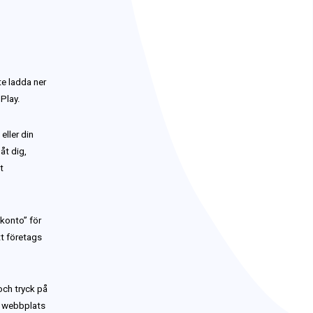
e ladda ner
Play.
eller din
åt dig,
t
skonto” för
tt företags
och tryck på
en webbplats