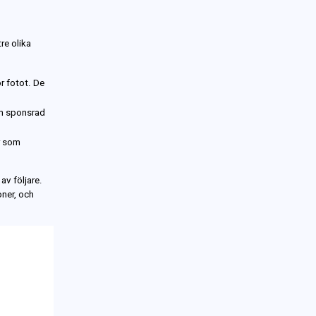
tre
olika
r fotot
.
De
en sponsrad
r som
av följare.
oner
, och