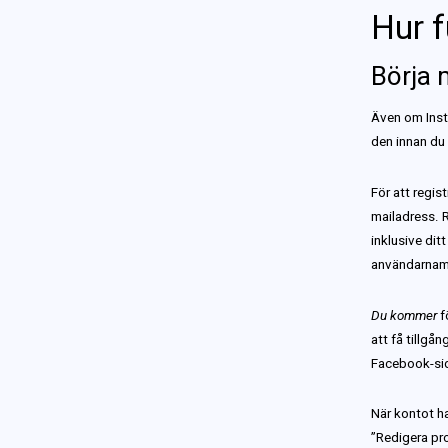
Hur 
Börja 
Även om Inst
den innan du
För att regis
mailadress. 
inklusive dit
användarnam
Du kommer
f
att få tillgå
Facebook-sida
När kontot ha
”Redigera pro