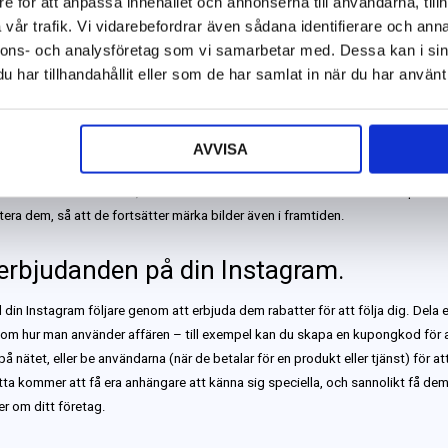
e för att anpassa innehållet och annonserna till användarna, tillh
vår trafik. Vi vidarebefordrar även sådana identifierare och anna
a anställda
. Gör ert företags Instagram-sida mer personlig genom att inklud
nnons- och analysföretag som vi samarbetar med. Dessa kan i sin
re i era inlägg. Dela bilder på vad de anställda jobbar med eller när ni gör nå
har tillhandahållit eller som de har samlat in när du har använt 
entuella utflykter.
r att visa upp sina bilder.
Sätt hashtags på era bilder för att uppmuntra ku
AVVISA
na bilder när de delar foton av era produkt, tjänster eller arbete. På så sätt 
vill veta var den kom, ekelt hitta till din sida. Se bara till att du tittar på de
ra dem, så att de fortsätter märka bilder även i framtiden.
erbjudanden på din Instagram.
ill din Instagram följare genom att erbjuda dem rabatter för att följa dig. Dela
r om hur man använder affären – till exempel kan du skapa en kupongkod för
på nätet, eller be användarna (när de betalar för en produkt eller tjänst) för at
etta kommer att få era anhängare att känna sig speciella, och sannolikt få dem
er om ditt företag.