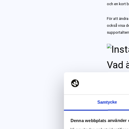
och en kort b
För att ändra
också visa de 
supportaltern
Vad ä
Osäker på hur
Visa upp din
era mest popu
Samtycke
restaurang så
visar hur dina
Denna webbplats använder 
era kunder fr
utan också a