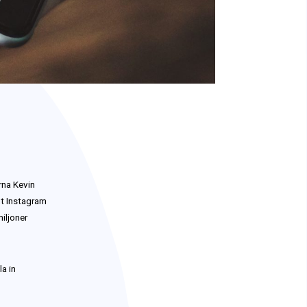
rna Kevin
gt Instagram
iljoner
a in