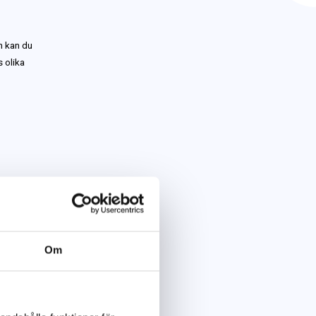
ån kan du
s olika
ier:
ilder av
long eller en
Om
deoklipp som
, eller något
gram-konto,