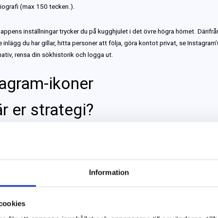
iografi (max 150 tecken.).
 appens inställningar trycker du på kugghjulet i det övre högra hörnet. Därifr
inlägg du har gillar, hitta personer att följa, göra kontot privat, se Instagram’
ativ, rensa din sökhistorik och logga ut.
r er strategi?
 du kan använda Instagram för ditt företag? Testa då några av dessa strateg
a produkter eller tjänster.
Ta bilder på era nyinkomna produkter, eller dela b
lära produkter. Eller, om du har en serviceverksamhet, exempelvis en frisersa
Information
 kan ni gå bakom kulisserna och dela med er av ert arbete. Ta bilder och vi
 produkter eller varor tillverkas, speciellt om processen är unik eller intressant
cookies
ågar om ofta. Detta kommer inte bara att ge intressant innehåll för ert Insta
tt visa dina kunder och anhängare exakt vad som händer i bakgrunden.