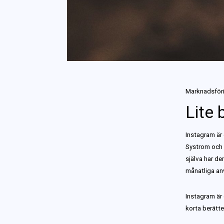
Marknadsföri
Lite
Instagram är
Systrom och 
själva har de
månatliga an
Instagram är 
korta berättel