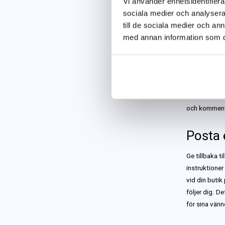
Vi använder enhetsidentifierar
sociala medier och analysera 
Inkludera er
till de sociala medier och a
era medarbeta
med annan information som du 
företagets ev
Be era kunde
märka sina eg
användare som 
och kommente
Posta 
Ge tillbaka t
instruktione
vid din butik 
följer dig. D
för sina vänn