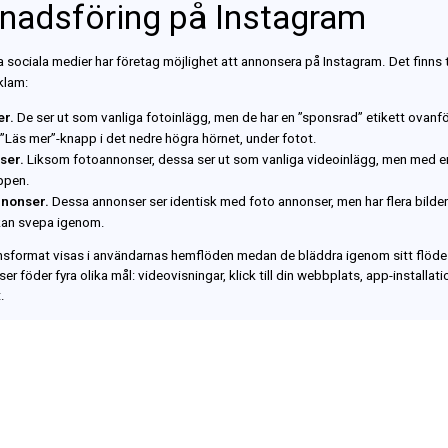
nadsföring på
Instagram
a
sociala medier har företag möjlighet att annonsera på Instagram. Det finns
klam:
r.
De ser ut som vanliga fotoinlägg, men de har en ”sponsrad” etikett ovanfö
”Läs mer”-knapp i det nedre högra hörnet, under fotot.
ser.
Liksom fotoannonser, dessa ser ut som vanliga videoinlägg, men med 
oppen.
nonser.
Dessa
annonser ser identisk med foto annonser, men har flera bilde
kan svepa igenom.
nsformat
visas i användarnas hemflöden medan de bläddra igenom sitt flöde 
ser
föder
fyra olika mål: videovisningar, klick till din webbplats, app-
installati
.