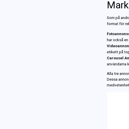
Mark
Som på andr
format
för re
Fotoannonse
har också en
Videoannon
etikett på t
Carousel
An
användarna 
Alla tre
anno
Dessa annon
medvetenhet