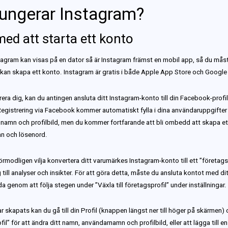
fungerar Instagram?
med att starta ett konto
agram kan visas på en dator så är Instagram främst en mobil app, så du måst
 kan skapa ett konto. Instagram är gratis i både Apple App Store och Google 
trera dig, kan du antingen ansluta ditt Instagram-konto till din Facebook-profil 
Registrering via Facebook kommer automatiskt fylla i dina användaruppgifter 
t namn och profilbild, men du kommer fortfarande att bli ombedd att skapa et
n och lösenord.
örmodligen vilja konvertera ditt varumärkes Instagram-konto till ett ”företag
ng till analyser och insikter. För att göra detta, måste du ansluta kontot med di
 genom att följa stegen under ”Växla till företagsprofil” under inställningar.
r skapats kan du gå till din Profil (knappen längst ner till höger på skärmen) 
fil” för att ändra ditt namn, användarnamn och profilbild, eller att lägga till 