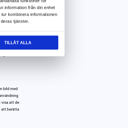
andahålla funktioner för
n information från din enhet
era
 tur kombinera informationen
got kul på
deras tjänster.
nderna att
TILLÅT ALLA
kan andra
m, gillar dem
 en bild med
 användning
t visa att de
 att berätta