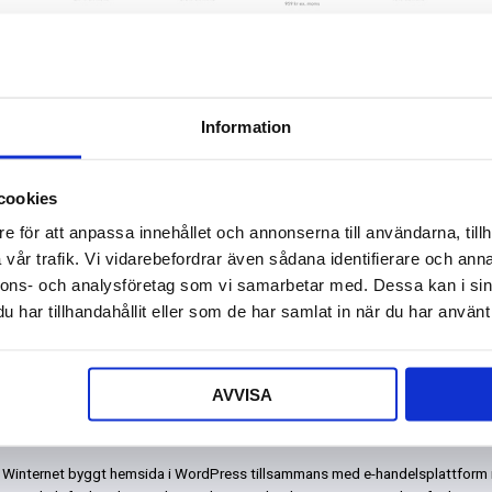
Information
cookies
e för att anpassa innehållet och annonserna till användarna, tillh
vår trafik. Vi vidarebefordrar även sådana identifierare och anna
nnons- och analysföretag som vi samarbetar med. Dessa kan i sin
alister på filter
har tillhandahållit eller som de har samlat in när du har använt 
kar filter för ventilation av bostäder och industri. De flesta luftfilter, ventilations
ch vätskefilter tillverkas i den egna fabriken i Getinge.
AVVISA
rnet har levererat
ar Winternet byggt hemsida i WordPress tillsammans med e-handelsplattform 