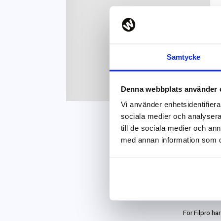
Samtycke
Denna webbplats använder 
Vi använder enhetsidentifierar
sociala medier och analysera 
till de sociala medier och a
Speci
med annan information som du 
Filpro tillver
stoftfilter, o
Winte
För Filpro h