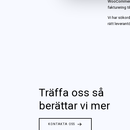
WooCommerce.
fakturering t
Vi har sökord
rätt leverantö
Träffa oss så
berättar vi mer
KONTAKTA OSS