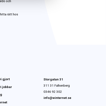
aldo och
hitta rätt hos
i gjort
Storgatan 31
311 31 Falkenberg
i jobbar
0346 92 302
gg
info@winternet.se
ernet