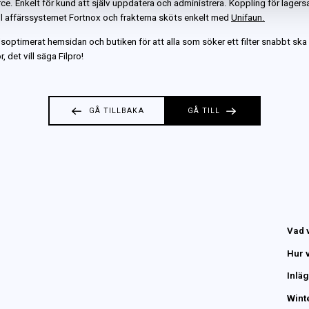
 Enkelt för kund att själv uppdatera och administrera. Koppling för lagers
ill affärssystemet Fortnox och frakterna sköts enkelt med
Unifaun.
soptimerat hemsidan och butiken för att alla som söker ett filter snabbt ska 
r, det vill säga Filpro!
GÅ TILLBAKA
GÅ TILL
Vad v
Hur v
Inlä
Wint