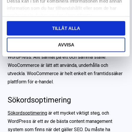
WooCommerce
Dessa kan i sin tur kombinera informationen med annan
information som du har tillhandahållit eller som de har
samlat in när du har använt deras tjänster.
WooCommerce har vuxit explosionsartat de senaste
åren, och är idag världens mest använda e-
TILLÅT ALLA
handelsplattform. Med WooCommerce får du en fullt
integrerad e-handel i din WordPress-sajt, och du
AVVISA
hanterar enkelt webbutiken i admin-panelen för
WordPress. Allt samlat på ett och samma ställe.
WooCommerce är lätt att använda, underhålla och
utveckla. WooCommerce är helt enkelt en framtidssäker
plattform för e-handel.
Sökordsoptimering
Sökordsoptimering
är ett mycket viktigt steg, och
WordPress är ett av de bästa content management
system som finns när det gäller SEO. Du måste ha