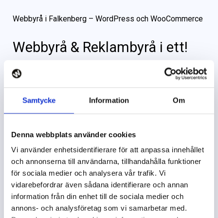
Webbyrå i Falkenberg – WordPress och WooCommerce
Webbyrå & Reklambyrå i ett!
Winternet Web & Reklambyrå är en webbyrå i
Falkenberg. Vi bygger hemsidor i WordPress och
webbutiker i WooCommerce, och vi hjälper er med hela
Samtycke
Information
Om
ledet. Skapar design, layout och struktur, vi skriver texter,
tar fram bildmanér, sätter grafisk färg och form. Gör alla
Denna webbplats använder cookies
tänkbara kopplingar till er webbutik, såsom
Vi använder enhetsidentifierare för att anpassa innehållet
affärssystem, frakt och logistiklösningar med mera. Vi
och annonserna till användarna, tillhandahålla funktioner
sökordsoptimerar så att du blir hittad i rätt sammanhang.
för sociala medier och analysera vår trafik. Vi
Vi ser till att alla delar hänger ihop och talar samma
vidarebefordrar även sådana identifierare och annan
språk.
information från din enhet till de sociala medier och
annons- och analysföretag som vi samarbetar med.