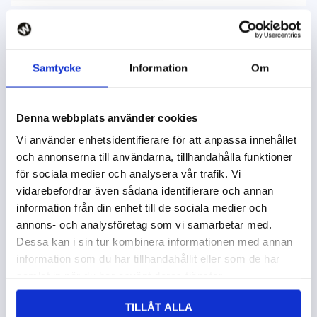
E-handeln ökar i turbofart
Samtycke
Information
Om
E-handeln ökar och i decembers upplaga av
Handelsbarometern når framtidstron i e-handeln högsta
nivån hittills. Men konsumenterna har blivit mer
Denna webbplats använder cookies
medvetna och förväntar sig service av högsta kvalitet
Vi använder enhetsidentifierare för att anpassa innehållet
och skräddarsydda shoppingupplevelser.
och annonserna till användarna, tillhandahålla funktioner
för sociala medier och analysera vår trafik. Vi
vidarebefordrar även sådana identifierare och annan
I
WooCommerce
finns alla nödvändiga funktioner, och
information från din enhet till de sociala medier och
allt går att utöka efter behov. Exempelvis olika
annons- och analysföretag som vi samarbetar med.
betalningslösningar, obegränsat antal produkter, stöd för
Dessa kan i sin tur kombinera informationen med annan
språk och valutor, integrering av affärssystem, frakt- och
information som du har tillhandahållit eller som de har
logistiklösningar.
samlat in när du har använt deras tjänster.
TILLÅT ALLA