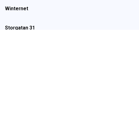
Winternet
Storgatan 31
311 31 Falkenberg
0346 92 302
info@winternet.se
Copyright © 2026 Winternet
Integritetspolicy
Winternetzy