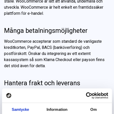
ställe. WooCommerce är lätt att använda, underhålla och
utveckla. WooCommerce är helt enkelt en framtidssäker
plattform för e-handel.
Många betalningsmöjligheter
WooCommerce accepterar som standard de vanligaste
kreditkorten, PayPal, BACS (banköverföring) och
postförskott. Önskar du integrering av ett externt
kassasystem så som Klarna Checkout eller payson finns
det stöd även för detta.
Hantera frakt och leverans
Välj om kostnad för frakt ska vara gratis, bestämmas
utefter vikt eller antal varor, eller om en fast kostnad sätts
för de varor kunden beställt. Det är även möjligt att koppla
Samtycke
Information
Om
ihop WooCommerce med ditt eget valda fraktsystem.