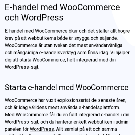
E-handel
E-handel med WooCommerce
Hur vi jobbar
och WordPress
Foto & film
Web
E-handel med WooCommerce ökar och det ställer allt högre
SEO
krav på att webbutikerna både är snygga och säljande.
E-handel
WooCommerce är utan tvekan det mest användarvänliga
och mångsidiga e-handelsverktyg som finns idag. Vi hjälper
SoMe
Foto & film
dig att starta WooCommerce, helt integrerad med din
WordPress-sajt.
Branding
SEO
Starta e-handel med WooCommerce
Grafisk produktion
SoMe
WooCommerce har vuxit explosionsartat de senaste åren,
och är idag världens mest använda e-handelsplattform.
Med WooCommerce får du en fullt integrerad e-handel i din
Branding
WordPress-sajt, och du hanterar enkelt webbutiken i admin-
panelen för
WordPress
. Allt samlat på ett och samma
Grafisk produktion