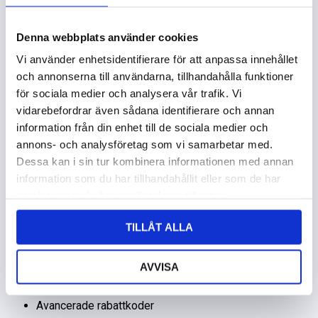
Denna webbplats använder cookies
Allt du behöver för din E-handel
Vi använder enhetsidentifierare för att anpassa innehållet
I WooCommerce finns alla nödvändiga funktioner som kan
och annonserna till användarna, tillhandahålla funktioner
tänkas behövas i en webbutik. Och precis som i WordPress
för sociala medier och analysera vår trafik. Vi
kan man bygga ut WooCommerce med plugins. Saknar du
vidarebefordrar även sådana identifierare och annan
koppling till någon funktion kan du låta bygga till det – vi
information från din enhet till de sociala medier och
hjälper dig!
annons- och analysföretag som vi samarbetar med.
Dessa kan i sin tur kombinera informationen med annan
information som du har tillhandahållit eller som de har
Lägg till fysiska, virtuella och nedladdningsbara
samlat in när du har använt deras tjänster.
produkter
Obegränsat antal produkter
TILLÅT ALLA
Stöd för olika språk och valutor.
Skapa rea-priser
AVVISA
Hantera olika moms- och fraktklasser
Korsförsäljning
Avancerade rabattkoder