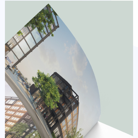
E-handel
Foto & film
SEO
SoMe
Branding
Grafisk produktion